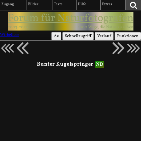
Zugang
Bilder
Texte
Hilfe
Extras
Forum für Naturfotografen
2003-2026
1000 Wege, die Natur zu sehen
Wirbellose
Az
Schnellzugriff
Verlauf
Funktionen
Bunter Kugelspringer