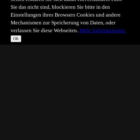
Sie das nicht sind, blockieren Sie bitte in den
Einstellungen ihres Browsers Cookies und andere
Mechanismen zur Speicherung von Daten, oder
verlassen Sie diese Webseiten.
Mehr Informationen.
OK
*
**
***
****
Vollbild
Bild teilen
Eingestellt:
2025-11-25
Aufgenommen:
2025-11-25
©
Karl-Heinz Epperlein
Den 1-2 mm kleinen Kerl entdeckte ich heute auf einem
Baumstumpf. Er hatte sich unter einigen Blättern
versteckt. Der Nachtfrost hatte die Fläche überzogen, was