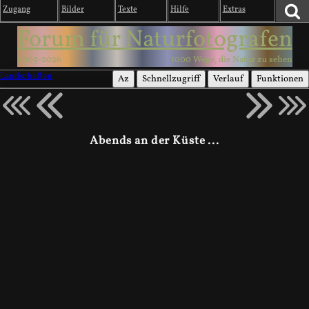
Zugang
Bilder
Texte
Hilfe
Extras
Forum für Naturfotografen
2003-2026
1000 Wege, die Natur zu sehen
Landschaften
Az
Schnellzugriff
Verlauf
Funktionen
Abends an der Küste ...