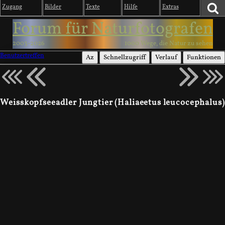
Zugang
Bilder
Texte
Hilfe
Extras
Forum für Naturfotografen
2003-2026
1000 Wege, die Natur zu sehen
Benutzertreffen
Az
Schnellzugriff
Verlauf
Funktionen
Weisskopfseeadler Jungtier (Haliaeetus leucocephalus)