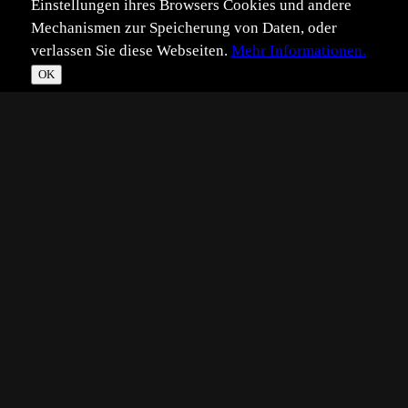
Einstellungen ihres Browsers Cookies und andere
Mechanismen zur Speicherung von Daten, oder
verlassen Sie diese Webseiten.
Mehr Informationen.
OK
*
**
***
****
Vollbild
Bild teilen
Eingestellt:
2005-09-17
DV
©
Dirk Vorbusch
Ich mache einfach mal den Anfang und hoffe noch viele
tolle Bilder unseres Treffens zu sehen.
KD - Adlerwarte Berlebeck während eines Usertreffens.
Vielen Dank an Chris für die prima Organisation. War ein