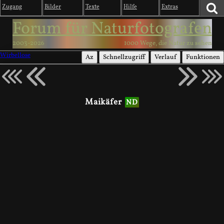
Zugang
Bilder
Texte
Hilfe
Extras
Forum für Naturfotografen
2003-2026
1000 Wege, die Natur zu sehen
Wirbellose
Az
Schnellzugriff
Verlauf
Funktionen
Maikäfer