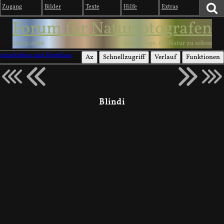
Zugang
Bilder
Texte
Hilfe
Extras
Forum für Naturfotografen
2003-2026
1000 Wege, die Natur zu sehen
Amphibien und Reptilien
Az
Schnellzugriff
Verlauf
Funktionen
Blindi