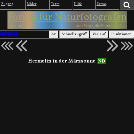
Zugang
Bilder
Texte
Hilfe
Extras
Forum für Naturfotografen
2003-2026
1000 Wege, die Natur zu sehen
Säugetiere
Az
Schnellzugriff
Verlauf
Funktionen
Hermelin in der Märzsonne