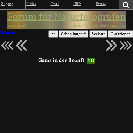
Zugang
Bilder
Texte
Hilfe
Extras
Forum für Naturfotografen
2003-2026
1000 Wege, die Natur zu sehen
Säugetiere
Az
Schnellzugriff
Verlauf
Funktionen
Gams in der Brunft