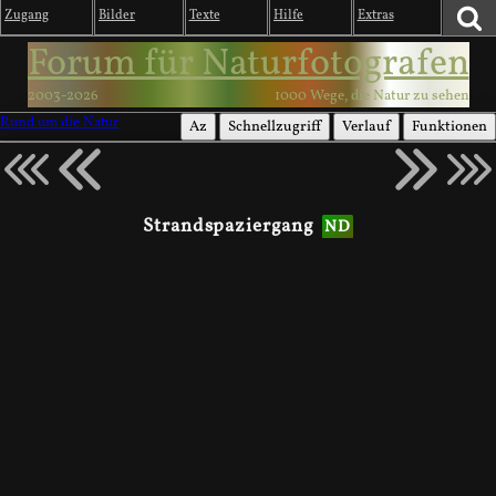
Zugang
Bilder
Texte
Hilfe
Extras
Forum für Naturfotografen
2003-2026
1000 Wege, die Natur zu sehen
Rund um die Natur
Az
Schnellzugriff
Verlauf
Funktionen
Strandspaziergang