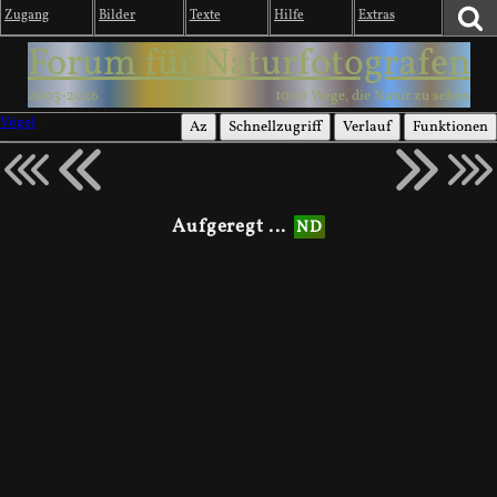
Zugang
Bilder
Texte
Hilfe
Extras
Forum für Naturfotografen
2003-2026
1000 Wege, die Natur zu sehen
Vögel
Az
Schnellzugriff
Verlauf
Funktionen
Aufgeregt ...