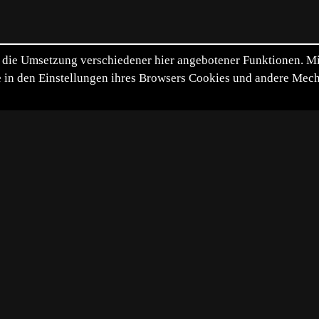
die Umsetzung verschiedener hier angebotener Funktionen. Mit 
itte in den Einstellungen ihres Browsers Cookies und andere Me
*
**
***
****
Vollbild
Bild teilen
3-08-11
Wetter die Mauerechsen an einer Weinbergsmauer beobacht
uf einmal aus dem "Nichts" auftauchen sah. Bei genauerem