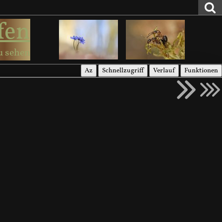
fen
u sehen
Az
Schnellzugriff
Verlauf
Funktionen