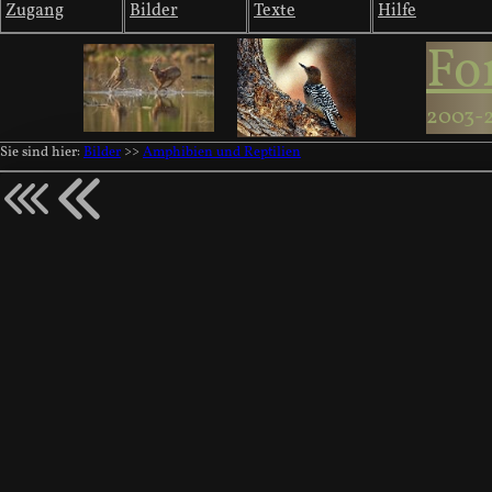
Zugang
Bilder
Texte
Hilfe
Fo
2003-
Sie sind hier:
Bilder
>>
Amphibien und Reptilien