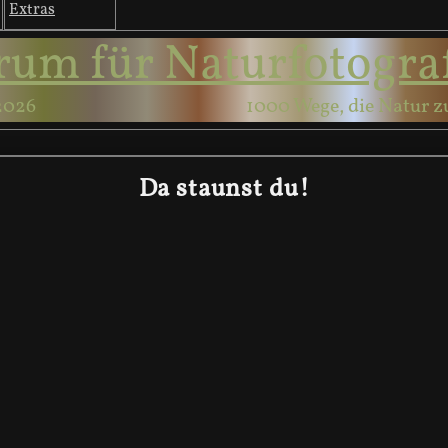
Extras
rum für Naturfotogra
2026
1000 Wege, die Natur z
Da staunst du!