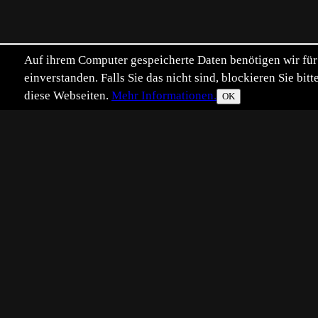
Auf ihrem Computer gespeicherte Daten benötigen wir für 
einverstanden. Falls Sie das nicht sind, blockieren Sie b
diese Webseiten.
Mehr Informationen.
OK
Eingestellt:
2023-08-12
Aufgenommen:
202
RB
©
Robert Bour
Gestern konnte ich bei sonnigem 
als ich dieses hübsche Exemplar a