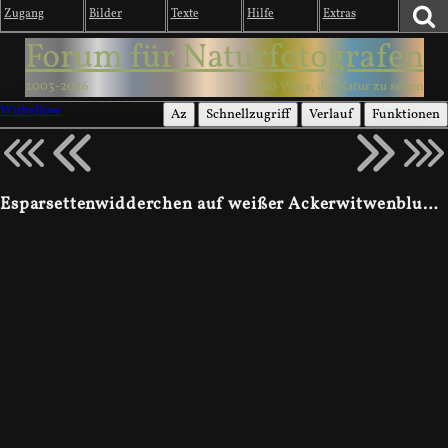
Zugang
Bilder
Texte
Hilfe
Extras
Forum für Naturfotografen
2003-2026
1000 Wege, die Natur zu sehen
Wirbellose
Az
Schnellzugriff
Verlauf
Funktionen
Esparsettenwidderchen auf weißer Ackerwitwenblume