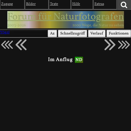
Zugang
Bilder
Texte
Hilfe
Extras
Forum für Naturfotografen
2003-2026
1000 Wege, die Natur zu sehen
Vögel
Az
Schnellzugriff
Verlauf
Funktionen
Im Anflug