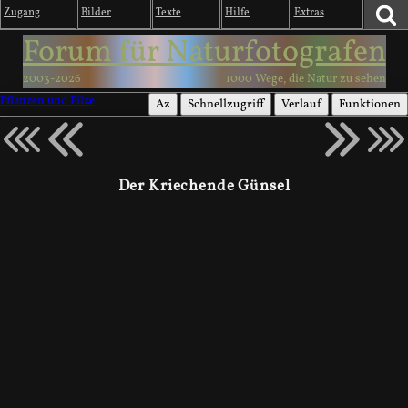
Zugang
Bilder
Texte
Hilfe
Extras
Forum für Naturfotografen
2003-2026
1000 Wege, die Natur zu sehen
Pflanzen und Pilze
Az
Schnellzugriff
Verlauf
Funktionen
Der Kriechende Günsel