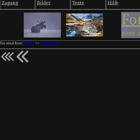
Zugang
Bilder
Texte
Hilfe
Fo
2003-
Sie sind hier:
Bilder
>>
Säugetiere