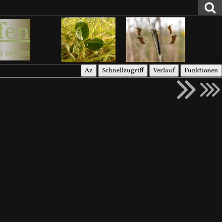
fen
u sehen
Az
Schnellzugriff
Verlauf
Funktionen