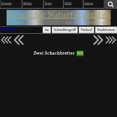
Zugang
Bilder
Texte
Hilfe
Extras
Forum für Naturfotografen
2003-2026
1000 Wege, die Natur zu sehen
Wirbellose
Az
Schnellzugriff
Verlauf
Funktionen
Zwei Schachbretter