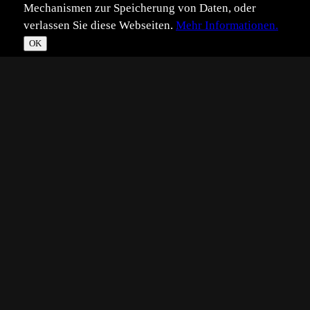
Mechanismen zur Speicherung von Daten, oder
verlassen Sie diese Webseiten.
Mehr Informationen.
OK
*
**
***
****
Vollbild
Bild teilen
Eingestellt:
2022-12-17
Aufgenommen:
2022-06-13
JR
©
Joachim Rudolph
Sind unspektakulär, aber immer wieder schön anzusehen.
Es gab sehr viele, aber selten sitzen sie brauchbar.
Hier wohl schon
.
Schönes Wochenende!
Joachim