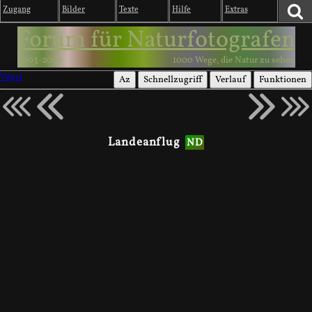
Zugang
Bilder
Texte
Hilfe
Extras
Forum für Naturfotografen
2003-2026
1000 Wege, die Natur zu sehen
Vögel
Az
Schnellzugriff
Verlauf
Funktionen
Landeanflug