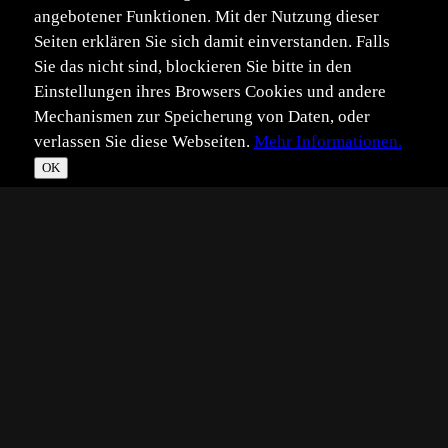
angebotener Funktionen. Mit der Nutzung dieser
Seiten erklären Sie sich damit einverstanden. Falls
Sie das nicht sind, blockieren Sie bitte in den
Einstellungen ihres Browsers Cookies und andere
Mechanismen zur Speicherung von Daten, oder
verlassen Sie diese Webseiten.
Mehr Informationen.
OK
*
**
***
****
Vollbild
Bild teilen
Eingestellt:
2022-12-04
WS
©
Wiltrud Schwantz
... war es heute auf der Schwäbischen Alb