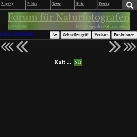
Zugang
Bilder
Texte
Hilfe
Extras
Forum für Naturfotografen
2003-2026
1000 Wege, die Natur zu sehen
Farben und Formen
Az
Schnellzugriff
Verlauf
Funktionen
Kalt ...