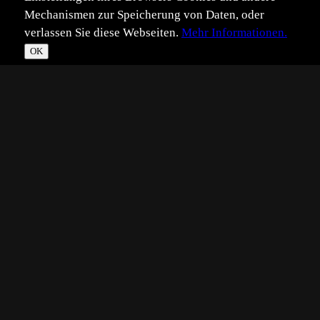
Mechanismen zur Speicherung von Daten, oder
verlassen Sie diese Webseiten.
Mehr Informationen.
OK
*
**
***
****
Vollbild
Bild teilen
Eingestellt:
2022-06-03
Aufgenommen:
2022-05-18
©
Helmut Gufler
waren die unzähligen Spinnennetze gut zu erkennen.
Lediglich die Spinnen hatten sich zurück gezogen. Daher
kann ich euch nur ein Netz ohne Spinne zeigen.
Technik:
FUJIFILM X-T20, Fujifilm Fujinon XF55-200mmF3.5-4.8 R LM