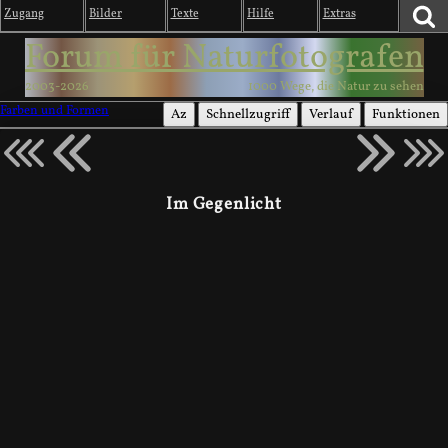
Zugang
Bilder
Texte
Hilfe
Extras
Forum für Naturfotografen
2003-2026
1000 Wege, die Natur zu sehen
Farben und Formen
Az
Schnellzugriff
Verlauf
Funktionen
Im Gegenlicht