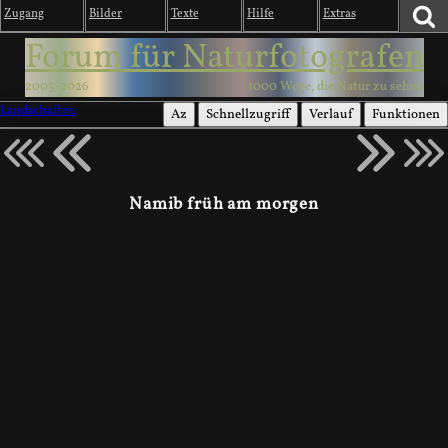
Zugang
Bilder
Texte
Hilfe
Extras
Forum für Naturfotografen
2003-2026
1000 Wege, die Natur zu sehen
Landschaften
Az
Schnellzugriff
Verlauf
Funktionen
Namib früh am morgen