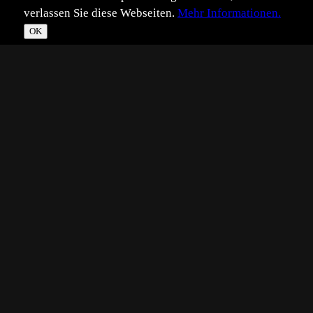
verlassen Sie diese Webseiten.
Mehr Informationen.
OK
*
**
***
****
Vollbild
Bild teilen
Eingestellt:
2021-07-02
Aufgenommen:
2019-05-11
JJ
©
Julius Jean Jantzer
Namib Naukluft NP, Namibia
Technik:
NIKON D800, 1/100s, F/8, ISO 320, AF-S 24-85,
Blendenvorwahl, -0.33 Korrektur, Automatischer
Weißabgleich, Mittenbetonte Messung, B+W zirkular Polfilter
Platzierungen:
Beste Tophit-Platzierung: 10
Zu den Tophits