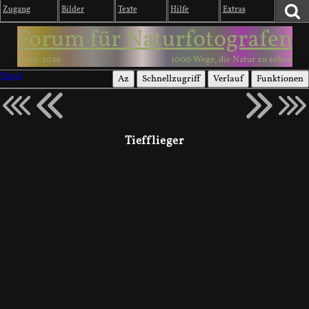
Zugang
Bilder
Texte
Hilfe
Extras
Forum für Naturfotografen
2003-2026
1000 Wege, die Natur zu sehen
Vögel
Az
Schnellzugriff
Verlauf
Funktionen
Tiefflieger