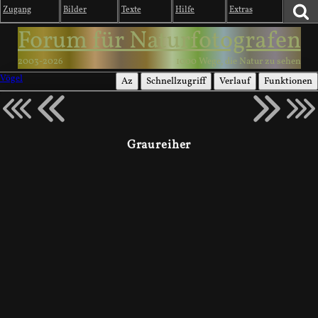
Zugang
Bilder
Texte
Hilfe
Extras
Forum für Naturfotografen
2003-2026
1000 Wege, die Natur zu sehen
Vögel
Az
Schnellzugriff
Verlauf
Funktionen
Graureiher