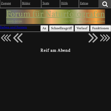
Zugang
Bilder
Texte
Hilfe
Extras
Forum für Naturfotografen
2003-2026
1000 Wege, die Natur zu sehen
Farben und Formen
Az
Schnellzugriff
Verlauf
Funktionen
Reif am Abend