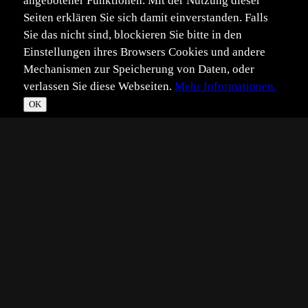
angebotener Funktionen. Mit der Nutzung dieser
Seiten erklären Sie sich damit einverstanden. Falls
Sie das nicht sind, blockieren Sie bitte in den
Einstellungen ihres Browsers Cookies und andere
Mechanismen zur Speicherung von Daten, oder
verlassen Sie diese Webseiten.
Mehr Informationen.
OK
*
**
***
****
Vollbild
Bild teilen
Eingestellt:
2019-12-23
DJ
©
Dirk Jungnickel
Ein Griff ins Winterarchiv
Fotografischer Anspruch:
Fortgeschritten
?