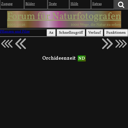
Zugang
Bilder
Texte
Hilfe
Extras
Forum für Naturfotografen
2003-2026
1000 Wege, die Natur zu sehen
Pflanzen und Pilze
Az
Schnellzugriff
Verlauf
Funktionen
Orchideenzeit