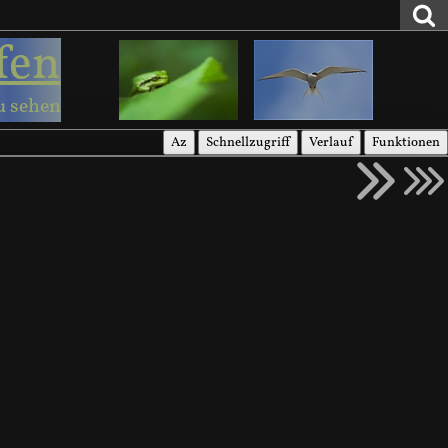
fen
u sehen
Az
Schnellzugriff
Verlauf
Funktionen