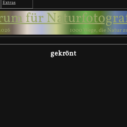
Extras
rum für Naturfotogra
2026
1000 Wege, die Natur z
gekrönt