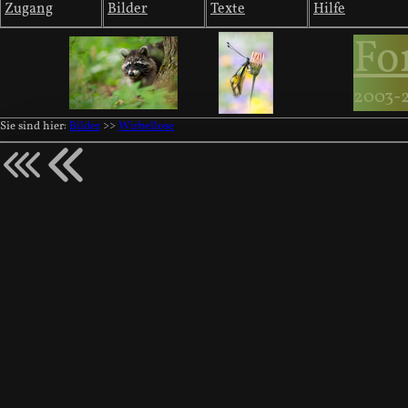
Zugang
Bilder
Texte
Hilfe
Fo
2003-
Sie sind hier:
Bilder
>>
Wirbellose