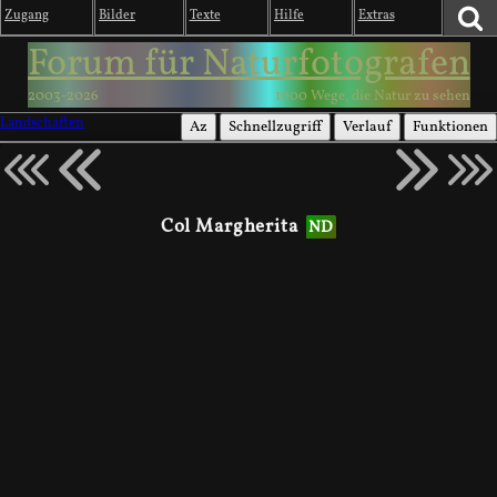
Zugang
Bilder
Texte
Hilfe
Extras
Forum für Naturfotografen
2003-2026
1000 Wege, die Natur zu sehen
Landschaften
Az
Schnellzugriff
Verlauf
Funktionen
Col Margherita