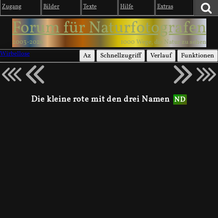
Zugang
Bilder
Texte
Hilfe
Extras
Forum für Naturfotografen
2003-2026
1000 Wege, die Natur zu sehen
Wirbellose
Az
Schnellzugriff
Verlauf
Funktionen
Die kleine rote mit den drei Namen