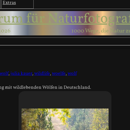
Extras
rum für Naturfotogra
2026
1000 Wege, die Natur z
wolf
,
julia kauer
,
wildlife
,
woelfe
,
wolf
ng mit wildlebenden Wölfen in Deutschland.