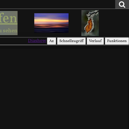
fen
u sehen
Diashow
Az
Schnellzugriff
Verlauf
Funktionen