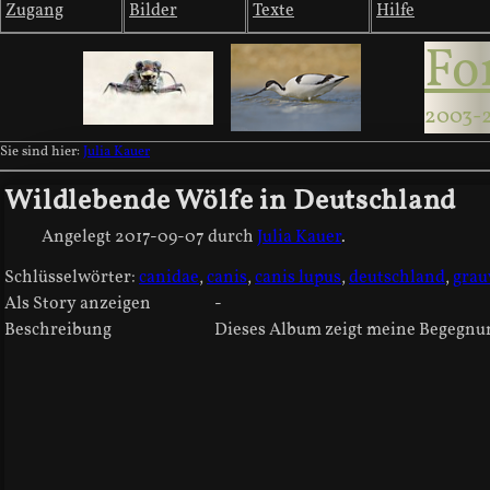
Zugang
Bilder
Texte
Hilfe
Fo
2003-
Sie sind hier:
Julia Kauer
Wildlebende Wölfe in Deutschland
Angelegt
2017-09-07
durch
Julia Kauer
.
Schlüsselwörter:
canidae
,
canis
,
canis lupus
,
deutschland
,
grau
Als Story anzeigen
-
Beschreibung
Dieses Album zeigt meine Begegnu