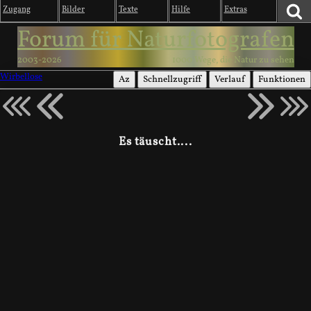
Zugang
Bilder
Texte
Hilfe
Extras
Forum für Naturfotografen
2003-2026
1000 Wege, die Natur zu sehen
Wirbellose
Az
Schnellzugriff
Verlauf
Funktionen
Es täuscht....