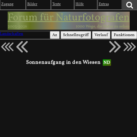
Zugang
Bilder
Texte
Hilfe
Extras
Forum für Naturfotografen
2003-2026
1000 Wege, die Natur zu sehen
Landschaften
Az
Schnellzugriff
Verlauf
Funktionen
Sonnenaufgang in den Wiesen