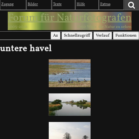
Zugang
Bilder
Texte
Hilfe
Extras
Forum für Naturfotografen
2003-2026
1000 Wege, die Natur zu sehen
Az
Schnellzugriff
Verlauf
Funktionen
untere havel