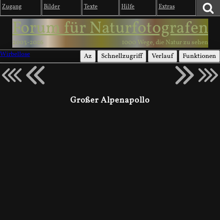
Zugang
Bilder
Texte
Hilfe
Extras
Forum für Naturfotografen
2003-2026
1000 Wege, die Natur zu sehen
Wirbellose
Az
Schnellzugriff
Verlauf
Funktionen
Großer Alpenapollo