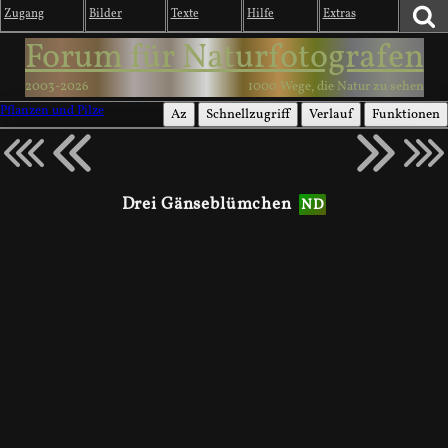
Zugang
Bilder
Texte
Hilfe
Extras
Forum für Naturfotografen
2003-2026
1000 Wege, die Natur zu sehen
Pflanzen und Pilze
Az
Schnellzugriff
Verlauf
Funktionen
Drei Gänseblümchen