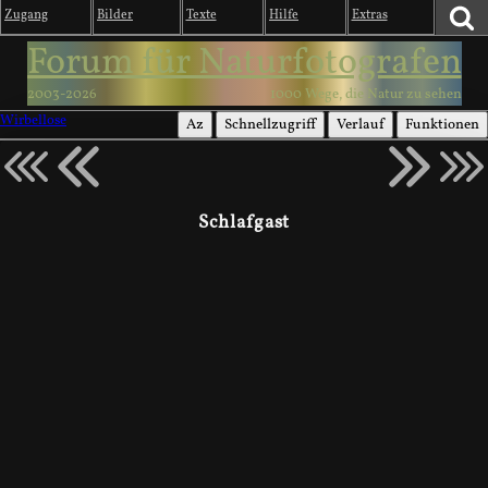
Zugang
Bilder
Texte
Hilfe
Extras
Forum für Naturfotografen
2003-2026
1000 Wege, die Natur zu sehen
Wirbellose
Az
Schnellzugriff
Verlauf
Funktionen
Schlafgast