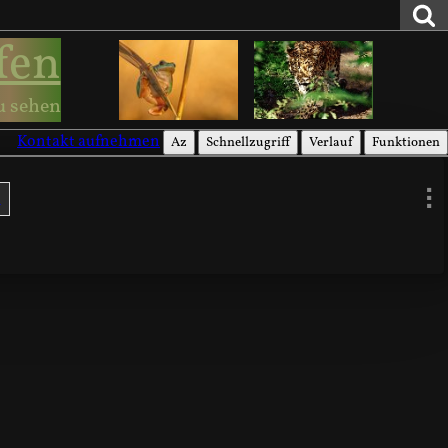
fen
u sehen
Kontakt aufnehmen
Az
Schnellzugriff
Verlauf
Funktionen
t