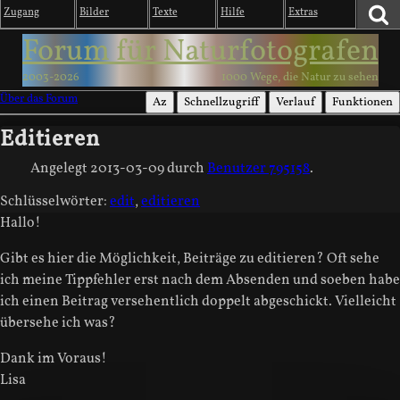
Zugang
Bilder
Texte
Hilfe
Extras
Forum für Naturfotografen
2003-2026
1000 Wege, die Natur zu sehen
Über das Forum
Az
Schnellzugriff
Verlauf
Funktionen
Editieren
Angelegt
2013-03-09
durch
Benutzer 795158
.
Schlüsselwörter:
edit
,
editieren
Hallo!
Gibt es hier die Möglichkeit, Beiträge zu editieren? Oft sehe
ich meine Tippfehler erst nach dem Absenden und soeben habe
ich einen Beitrag versehentlich doppelt abgeschickt. Vielleicht
übersehe ich was?
Dank im Voraus!
Lisa