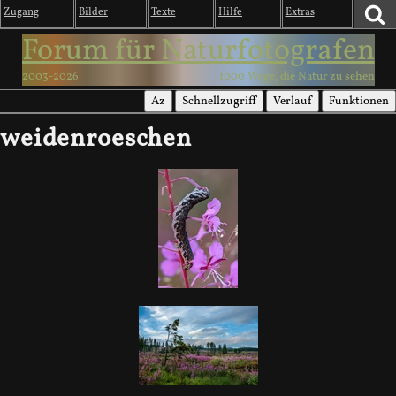
Zugang
Bilder
Texte
Hilfe
Extras
Forum für Naturfotografen
2003-2026
1000 Wege, die Natur zu sehen
Az
Schnellzugriff
Verlauf
Funktionen
weidenroeschen