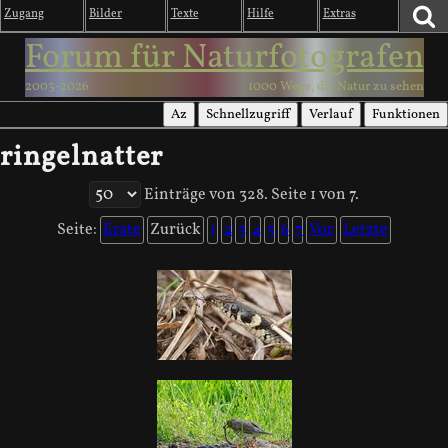
Zugang
Bilder
Texte
Hilfe
Extras
Forum für Naturfotografen
2003-2026
1000 Wege, die Natur zu sehen
Az
Schnellzugriff
Verlauf
Funktionen
ringelnatter
Einträge von 328. Seite 1 von 7.
Seite:
Erste
Zurück
1
2
3
4
5
6
7
Vor
Letzte