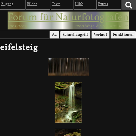
Zugang
Bilder
Texte
Hilfe
Extras
Forum für Naturfotografen
2003-2026
1000 Wege, die Natur zu sehen
Az
Schnellzugriff
Verlauf
Funktionen
eifelsteig