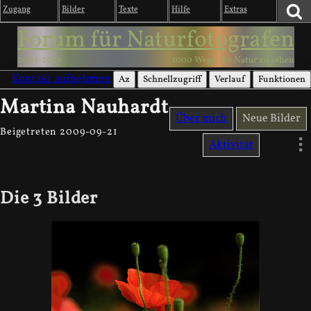
Zugang
Bilder
Texte
Hilfe
Extras
Forum für Naturfotografen
2003-2026
1000 Wege, die Natur zu sehen
Kontakt aufnehmen
Az
Schnellzugriff
Verlauf
Funktionen
Martina Nauhardt
Über mich
Neue Bilder
Beigetreten 2009-09-21
Aktivität
Die 3 Bilder