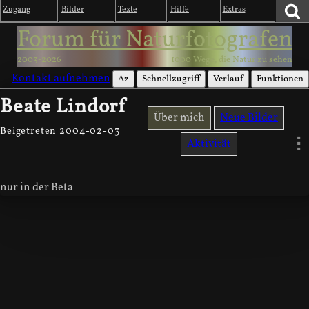
Zugang
Bilder
Texte
Hilfe
Extras
Forum für Naturfotografen
2003-2026
1000 Wege, die Natur zu sehen
Kontakt aufnehmen
Az
Schnellzugriff
Verlauf
Funktionen
Beate Lindorf
Über mich
Neue Bilder
Beigetreten 2004-02-03
Aktivität
nur in der Beta