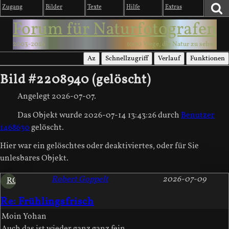
Zugang
Bilder
Texte
Hilfe
Extras
Forum für Naturfotografen
2003-2026
1000 Wege, die Natur zu sehen
Az
Schnellzugriff
Verlauf
Funktionen
Bild #2208940 (gelöscht)
Angelegt
2026-07-07
.
Das Objekt wurde 2026-07-14 13:43:26 durch
Benutzer
1468630
gelöscht.
Hier war ein gelöschtes oder deaktiviertes, oder für Sie
unlesbares Objekt.
Robert Goppelt
2026-07-09
RG
Re: Frühlingsfrisch
Moin Yohan