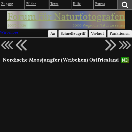
Zugang
Bilder
Texte
Hilfe
Extras
Forum für Naturfotografen
2003-2026
1000 Wege, die Natur zu sehen
Wirbellose
Az
Schnellzugriff
Verlauf
Funktionen
Nordische Moosjungfer (Weibchen) Ostfriesland