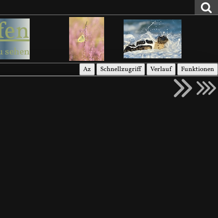
fen
u sehen
Az
Schnellzugriff
Verlauf
Funktionen