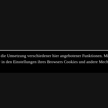
die Umsetzung verschiedener hier angebotener Funktionen. Mit 
itte in den Einstellungen ihres Browsers Cookies und andere Me
*
**
***
****
Vollbild
Bild teilen