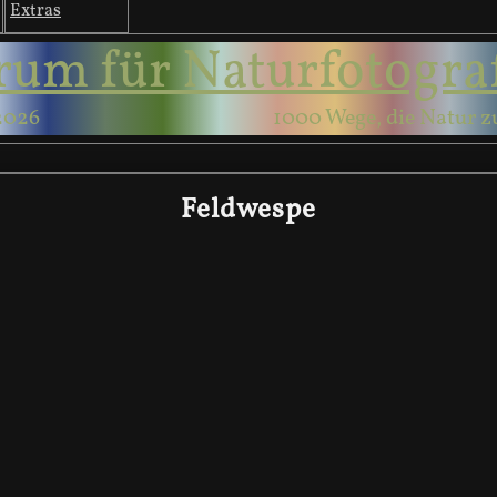
Extras
rum für Naturfotogra
2026
1000 Wege, die Natur z
Feldwespe