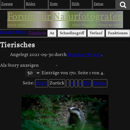
Zugang
Bilder
Texte
Hilfe
Extras
Forum für Naturfotografen
2003-2026
1000 Wege, die Natur zu sehen
Benutzer 873612
Diashow
Az
Schnellzugriff
Verlauf
Funktionen
Tierisches
Angelegt
2021-09-30
durch
Benutzer 873612
.
Als Story anzeigen
-
Einträge von 170. Seite 1 von 4.
Seite:
Erste
Zurück
1
2
3
4
Vor
Letzte