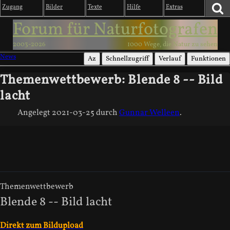
Zugang
Bilder
Texte
Hilfe
Extras
Forum für Naturfotografen
2003-2026
1000 Wege, die Natur zu sehen
News
Az
Schnellzugriff
Verlauf
Funktionen
Themenwettbewerb: Blende 8 -- Bild
lacht
Angelegt
2021-03-25
durch
Gunnar Welleen
.
Themenwettbewerb
Blende 8 -- Bild lacht
Direkt zum Bildupload