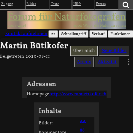
Zugang
Bilder
Texte
Hilfe
Extras
Forum für Naturfotografen
2003-2026
1000 Wege, die Natur zu sehen
Kontakt aufnehmen
Az
Schnellzugriff
Verlauf
Funktionen
Martin Bütikofer
Über mich
Neue Bilder
Beigetreten 2020-08-11
Archiv
Aktivität
Adressen
Homepage
http://www.mbuetikofer.ch
Inhalte
44
Bilder:
88
Kommentare: