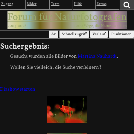
Zugang
Bilder
Texte
Hilfe
Extras
Forum für Naturfotografen
2003-2026
1000 Wege, die Natur zu sehen
Az
Schnellzugriff
Verlauf
Funktionen
Suchergebnis:
Gesucht wurden alle
Bilder
von
Martina Nauhardt
.
Wollen Sie vielleicht
die Suche verfeinern
?
Diashow starten