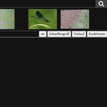
fen
u sehen
Az
Schnellzugriff
Verlauf
Funktionen