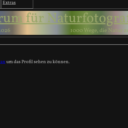
Extras
rum für Naturfotogra
2026
1000 Wege, die Natur z
 an
um das Profil sehen zu können.