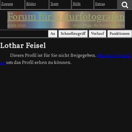
Zugang
Bilder
Texte
Hilfe
Extras
Forum für Naturfotografen
2003-2026
1000 Wege, die Natur zu sehen
Az
Schnellzugriff
Verlauf
Funktionen
Lothar Feisel
Dieses Profil ist für Sie nicht freigegeben.
Melden Sie sich
an
um das Profil sehen zu können.