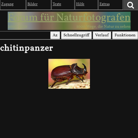
Zugang
Bilder
Texte
Hilfe
Extras
Forum für Naturfotografen
2003-2026
1000 Wege, die Natur zu sehen
Az
Schnellzugriff
Verlauf
Funktionen
chitinpanzer